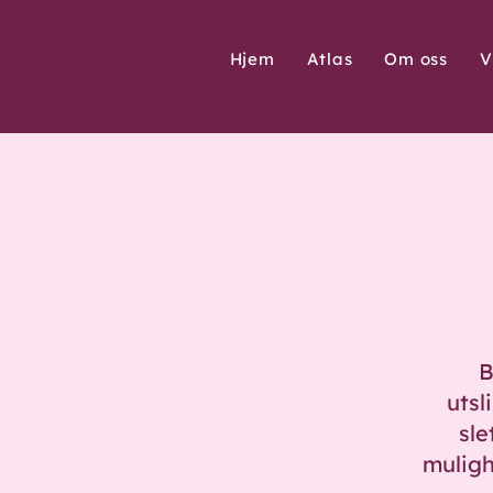
Hjem
Atlas
Om oss
V
B
utsl
sle
muligh