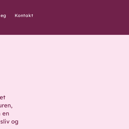
deg
Kontakt
et
uren,
n en
sliv og