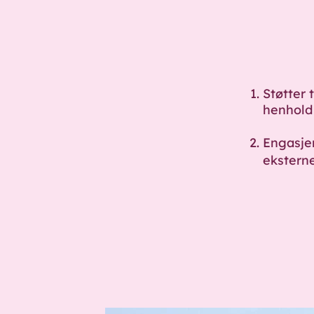
Støtter 
henhold 
Engasje
eksterne