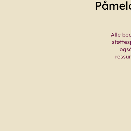
Påmeld
Alle bed
støttes
også
ressur