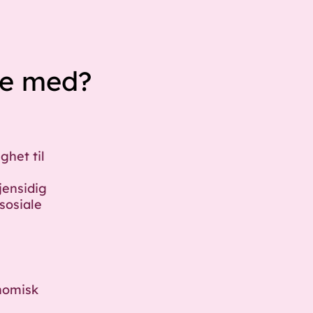
re med?
ghet til
jensidig
sosiale
onomisk