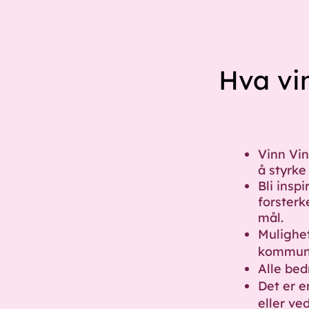
Hva vi
Vinn Vin
å styrke
Bli insp
forsterk
mål.
Mulighet
kommuni
Alle bed
Det er e
eller ve