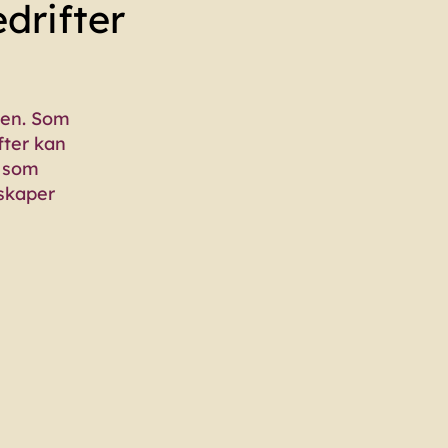
drifter
eten. Som
fter kan
; som
 skaper