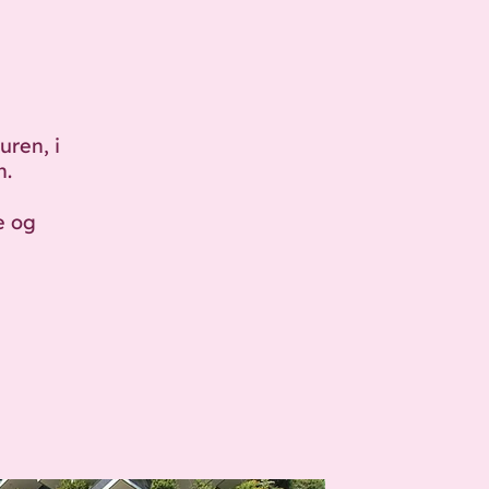
uren, i
n.
e og