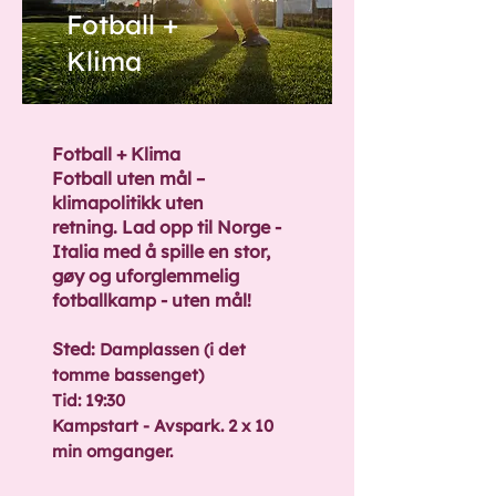
Fotball +
Klima
Fotball + Klima
Fotball uten mål –
klimapolitikk uten
retning.
Lad opp til Norge -
Italia med å spille en stor,
gøy og uforglemmelig
fotballkamp - uten mål!
Sted:
Damplassen (i det
tomme bassenget)
Tid: 19:30
Kampstart - Avspark. 2 x 10
min omganger.