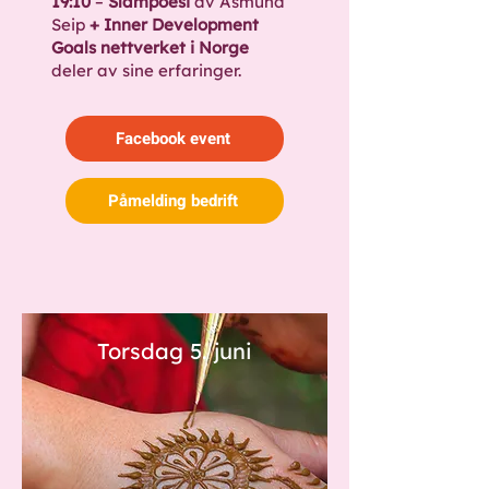
19:10
–
Slampoesi
av Åsmund
Seip
+ Inner Development
Goals nettverket i Norge
deler av sine erfaringer.
Facebook event
Påmelding bedrift
Torsdag 5. juni