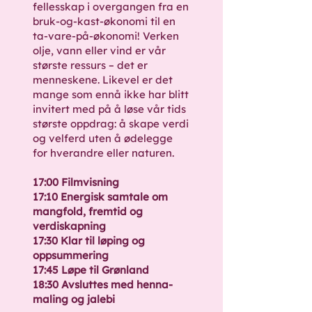
fellesskap i overgangen fra en
bruk-og-kast-økonomi til en
ta-vare-på-økonomi! Verken
olje, vann eller vind er vår
største ressurs – det er
menneskene. Likevel er det
mange som ennå ikke har blitt
invitert med på å løse vår tids
største oppdrag: å skape verdi
og velferd uten å ødelegge
for hverandre eller naturen.
17:00 Filmvisning
17:10 Energisk samtale om
mangfold, fremtid og
verdiskapning
17:30 Klar til løping og
oppsummering
17:45 Løpe til Grønland
18:30 Avsluttes med henna-
maling og jalebi